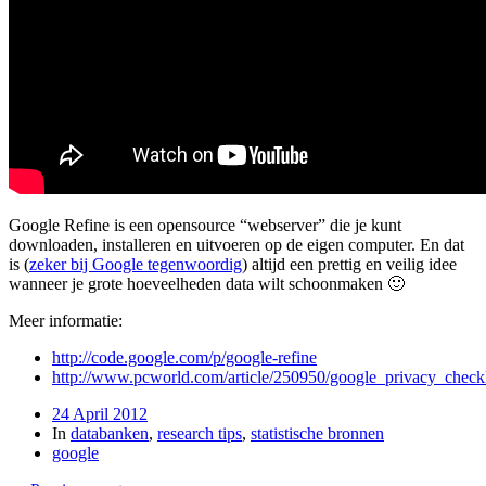
Google Refine is een opensource “webserver” die je kunt
downloaden, installeren en uitvoeren op de eigen computer. En dat
is (
zeker bij Google tegenwoordig
) altijd een prettig en veilig idee
wanneer je grote hoeveelheden data wilt schoonmaken 🙂
Meer informatie:
http://code.google.com/p/google-refine
http://www.pcworld.com/article/250950/google_privacy_chec
24 April 2012
In
databanken
,
research tips
,
statistische bronnen
google