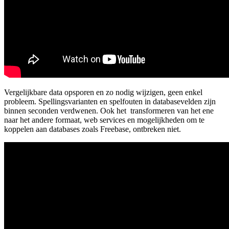
Vergelijkbare data opsporen en zo nodig wijzigen, geen enkel
probleem. Spellingsvarianten en spelfouten in databasevelden zijn
binnen seconden verdwenen. Ook het transformeren van het ene
naar het andere formaat, web services en mogelijkheden om te
koppelen aan databases zoals Freebase, ontbreken niet.